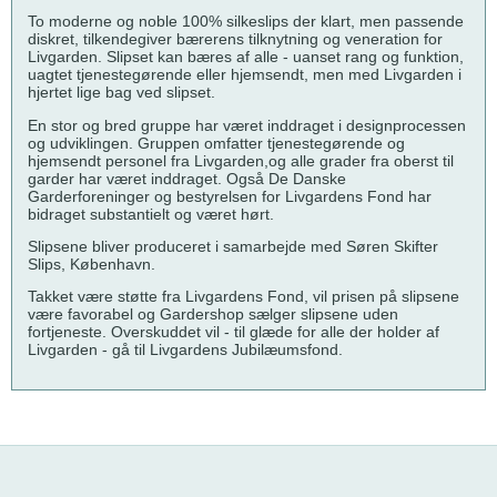
To moderne og noble 100% silkeslips der klart, men passende
diskret, tilkendegiver bærerens tilknytning og veneration for
Livgarden. Slipset kan bæres af alle - uanset rang og funktion,
uagtet tjenestegørende eller hjemsendt, men med Livgarden i
hjertet lige bag ved slipset.
En stor og bred gruppe har været inddraget i designprocessen
og udviklingen. Gruppen omfatter tjenestegørende og
hjemsendt personel fra Livgarden,og alle grader fra oberst til
garder har været inddraget. Også De Danske
Garderforeninger og bestyrelsen for Livgardens Fond har
bidraget substantielt og været hørt.
Slipsene bliver produceret i samarbejde med Søren Skifter
Slips, København.
Takket være støtte fra Livgardens Fond, vil prisen på slipsene
være favorabel og Gardershop sælger slipsene uden
fortjeneste. Overskuddet vil - til glæde for alle der holder af
Livgarden - gå til Livgardens Jubilæumsfond.