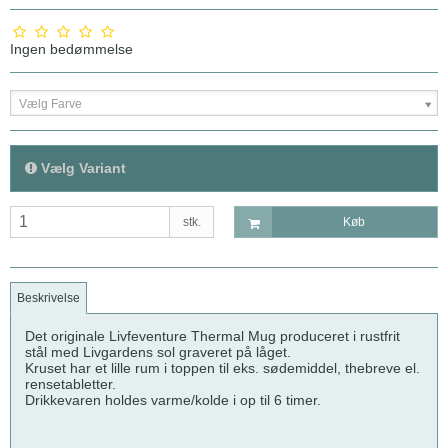
Ingen bedømmelse
Vælg Farve
Vælg Variant
stk.
Køb
Beskrivelse
Det originale Livfeventure Thermal Mug produceret i rustfrit
stål med Livgardens sol graveret på låget.
Kruset har et lille rum i toppen til eks. sødemiddel, thebreve el.
rensetabletter.
Drikkevaren holdes varme/kolde i op til 6 timer.